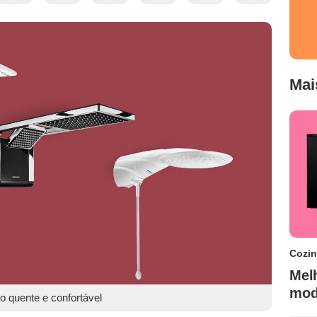
Mai
Cozi
Melh
mod
o quente e confortável