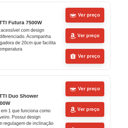
Ver preço
TI Futura 7500W
 acessível com design 
Ver preço
diferenciado. Acompanha 
gadora de 20cm que facilita 
temperatura
Ver preço
Ver preço
TI Duo Shower 
500W
Ver preço
 em 1 que funciona como 
eiro. Possui design 
 regulagem de inclinação