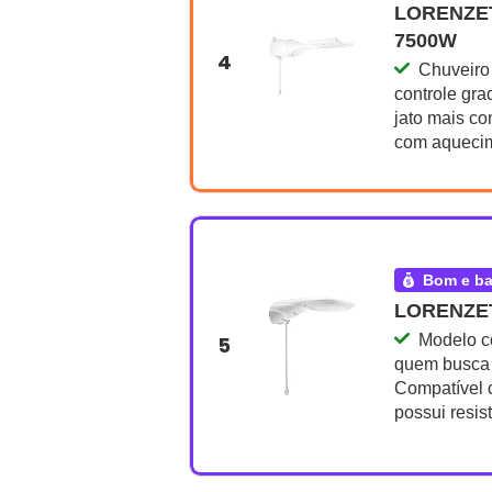
LORENZET
7500W
4
Chuveiro
controle gra
jato mais co
com aquecim
bom e b
LORENZET
Modelo c
5
quem busca 
Compatível 
possui resis