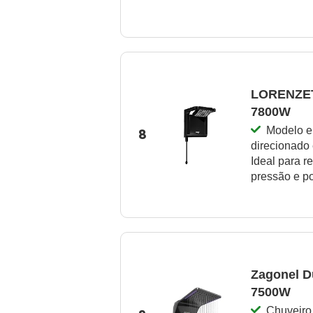
LORENZETT
7800W
Modelo el
8
direcionado 
Ideal para r
pressão e p
Zagonel Du
7500W
Chuveiro 