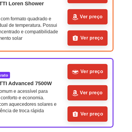
TI Loren Shower 
Ver preço
 com formato quadrado e 
dual de temperatura. Possui 
ncentrado e compatibilidade 
Ver preço
ento solar
Ver preço
arato
TI Advanced 7500W
omum e acessível para 
Ver preço
conforto e economia. 
com aquecedores solares e 
tência de troca rápida
Ver preço