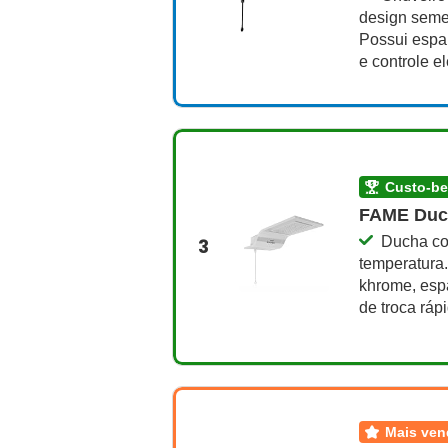
design semel
Possui espal
e controle e
custo-b
FAME Duc
Ducha com
3
temperatura
khrome, espa
de troca ráp
mais ve