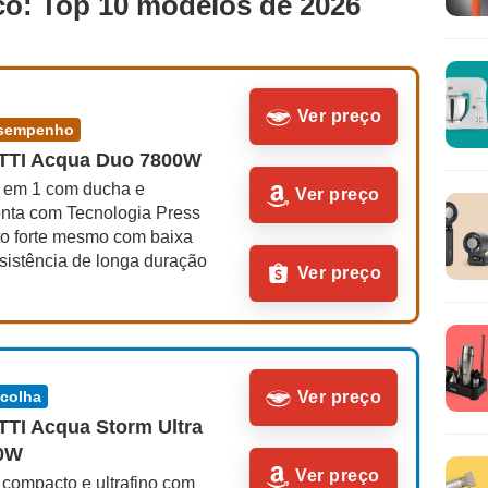
ico: Top 10 modelos de 2026
Ver preço
desempenho
TI Acqua Duo 7800W
 em 1 com ducha e 
Ver preço
onta com Tecnologia Press 
to forte mesmo com baixa 
sistência de longa duração
Ver preço
scolha
Ver preço
I Acqua Storm Ultra 
00W
Ver preço
compacto e ultrafino com 