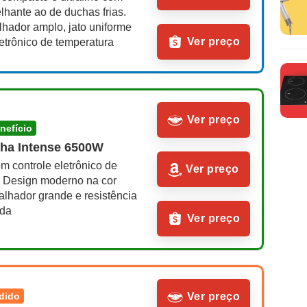
hante ao de duchas frias. 
hador amplo, jato uniforme 
Ver preço
letrônico de temperatura
Ver preço
enefício
ha Intense 6500W
 controle eletrônico de 
Ver preço
. Design moderno na cor 
lhador grande e resistência 
ida
Ver preço
ndido
Ver preço