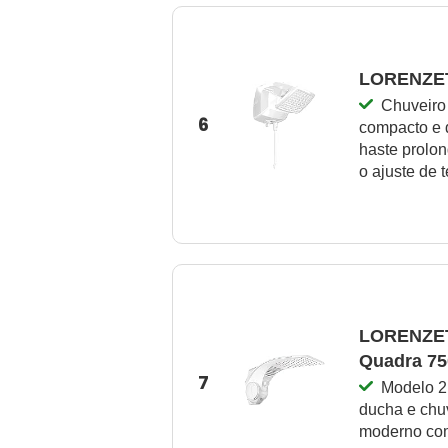
LORENZET
Chuveiro
6
compacto e 
haste prolon
o ajuste de 
LORENZET
Quadra 7
7
Modelo 2
ducha e chuv
moderno com