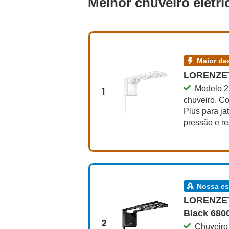
Melhor chuveiro elétr
maior 
LORENZET
Modelo 2
1
chuveiro. C
Plus para ja
pressão e re
nossa e
LORENZETT
Black 68
2
Chuveiro 