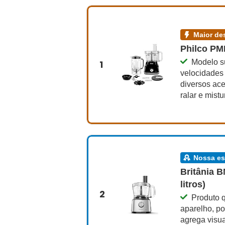
maior 
Philco PMP
Modelo s
1
velocidades
diversos aces
ralar e mist
nossa e
Britânia 
litros)
2
Produto 
aparelho, po
agrega visu