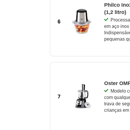
Philco In
(1,2 litro)
Processa
6
em aço inox e
Indispensáv
pequenas q
Oster OM
Modelo c
7
com qualquer
trava de seg
crianças em