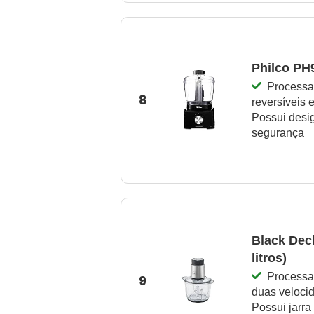
Philco PH
Processa
8
reversíveis 
Possui desig
segurança
Black Dec
litros)
Processa
9
duas velocid
Possui jarra