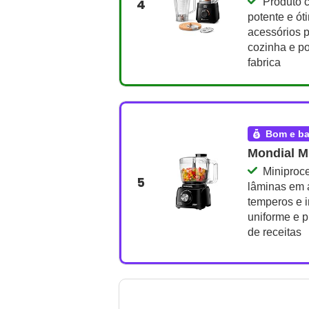
4
Produto c
potente e ó
acessórios p
cozinha e po
fabrica
bom e b
Mondial M
Miniproc
5
lâminas em aç
temperos e i
uniforme e pr
de receitas