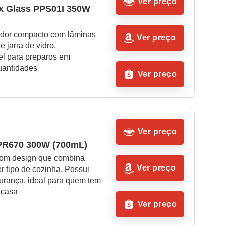
Ver preço
ox Glass PPS01I 350W 
dor compacto com lâminas 
Ver preço
 jarra de vidro. 
el para preparos em 
uantidades
Ver preço
Ver preço
PR670 300W (700mL)
om design que combina 
Ver preço
 tipo de cozinha. Possui 
urança, ideal para quem tem 
 casa
Ver preço