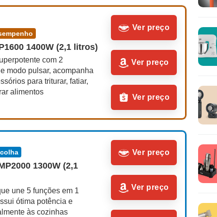
Ver preço
desempenho
1600 1400W (2,1 litros)
uperpotente com 2 
Ver preço
 e modo pulsar, acompanha 
sórios para triturar, fatiar, 
urar alimentos
Ver preço
scolha
Ver preço
BMP2000 1300W (2,1 
Ver preço
que une 5 funções em 1 
ssui ótima potência e 
almente às cozinhas 