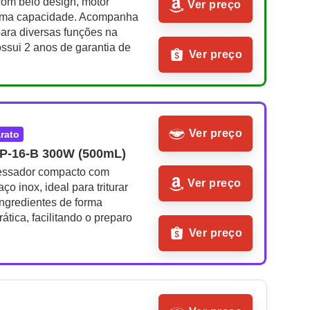
om belo design, motor 
Ver preço
tima capacidade. Acompanha 
ara diversas funções na 
ssui 2 anos de garantia de 
Ver preço
Ver preço
arato
P-16-B 300W (500mL)
essador compacto com 
Ver preço
o inox, ideal para triturar 
ngredientes de forma 
ática, facilitando o preparo 
Ver preço