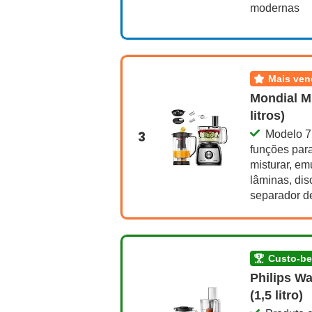
modernas
mais ve
Mondial M
litros)
3
Modelo 7 
funções para p
misturar, em
lâminas, disc
separador d
custo-b
Philips Wa
(1,5 litro)