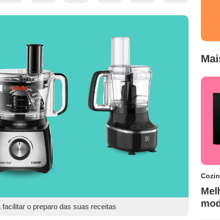
Mai
Cozi
Melh
mod
acilitar o preparo das suas receitas