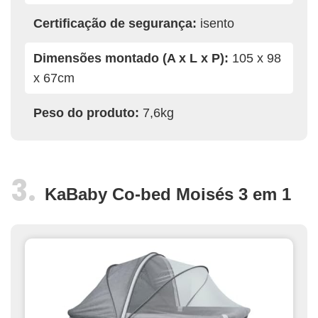
Certificação de segurança:
isento
Dimensões montado (A x L x P):
105 x 98
x 67cm
Peso do produto:
7,6kg
KaBaby Co-bed Moisés 3 em 1