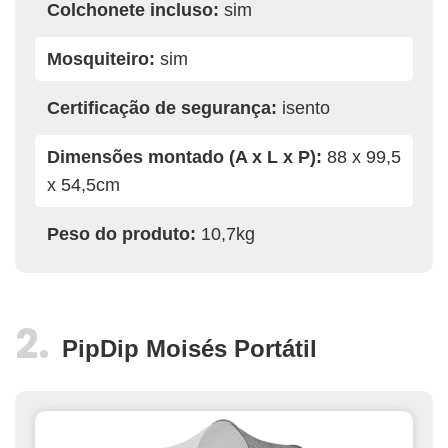
Colchonete incluso:
sim
Mosquiteiro:
sim
Certificação de segurança:
isento
Dimensões montado (A x L x P):
88 x 99,5
x 54,5cm
Peso do produto:
10,7kg
PipDip Moisés Portátil