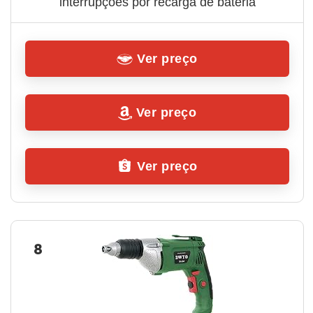
interrupções por recarga de bateria
Ver preço
Ver preço
Ver preço
8