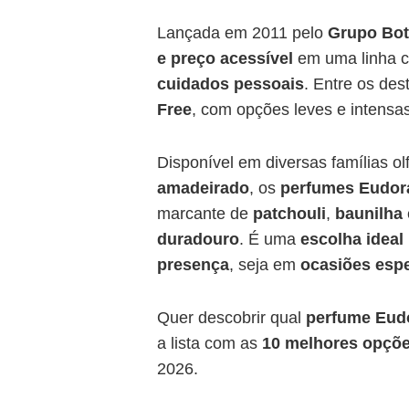
Lançada em 2011 pelo
Grupo Bot
e preço acessível
em uma linha 
cuidados pessoais
. Entre os de
Free
, com opções leves e intensas 
Disponível em diversas famílias o
amadeirado
, os
perfumes Eudor
marcante de
patchouli
,
baunilha
duradouro
. É uma
escolha ideal
presença
, seja em
ocasiões espe
Quer descobrir qual
perfume Eud
a lista com as
10 melhores opçõ
2026.