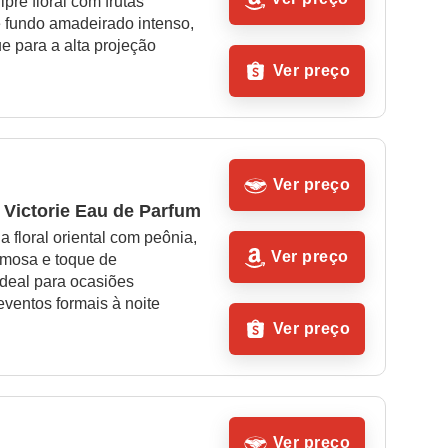
ipre floral com frutas 
 fundo amadeirado intenso, 
e para a alta projeção
Ver preço
Ver preço
 Victorie Eau de Parfum
a floral oriental com peônia, 
Ver preço
emosa e toque de 
deal para ocasiões 
eventos formais à noite
Ver preço
Ver preço