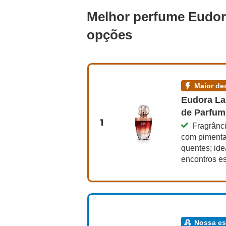
Melhor perfume Eudora
opções
maior 
Eudora La 
de Parfum
1
Fragrânci
com pimenta
quentes; ide
encontros e
nossa e