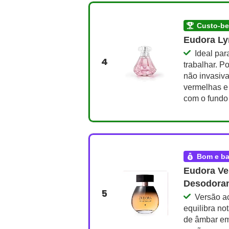
custo-b
Eudora Ly
Ideal par
4
trabalhar. P
não invasiva
vermelhas e 
com o fundo
bom e b
Eudora Ve
Desodoran
5
Versão ac
equilibra no
de âmbar em