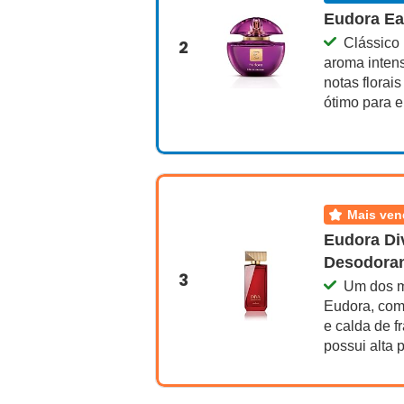
Eudora Ea
Clássico
2
aroma intens
notas florai
ótimo para e
mais ve
Eudora Di
Desodoran
3
Um dos m
Eudora, com
e calda de f
possui alta 