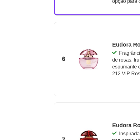
opção para 
Eudora Ro
Fragrânci
6
de rosas, fr
espumante e
212 VIP Ros
Eudora Ro
Inspirada
7