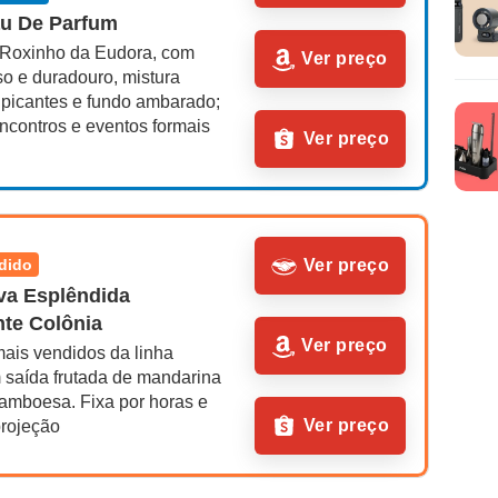
u De Parfum
 Roxinho da Eudora, com 
Ver preço
o e duradouro, mistura 
s picantes e fundo ambarado; 
ncontros e eventos formais
Ver preço
ndido
Ver preço
va Esplêndida 
te Colônia
Ver preço
ais vendidos da linha 
 saída frutada de mandarina 
ramboesa. Fixa por horas e 
Ver preço
projeção