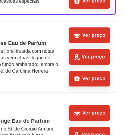
Ver preço
ocasiões especiais
Ver preço
sé Eau de Parfum
a floral frutada com notas 
Ver preço
utas vermelhas, toque de 
 fundo ambarado; lembra o 
é, de Carolina Herrera
Ver preço
Ver preço
uge Eau de Parfum
 no Sì, de Giorgio Armani, 
Ver preço