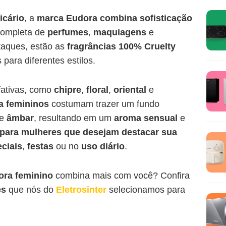
icário
, a
marca Eudora combina sofisticação
completa de
perfumes
,
maquiagens
e
staques, estão as
fragrâncias 100% Cruelty
para diferentes estilos.
lfativas, como
chipre
,
floral
,
oriental
e
a femininos
costumam trazer um fundo
e
âmbar
, resultando em um
aroma sensual
e
 para mulheres que desejam destacar sua
ciais
,
festas
ou no
uso diário
.
ora feminino
combina mais com você? Confira
es
que nós do
Eletrosinter
selecionamos para