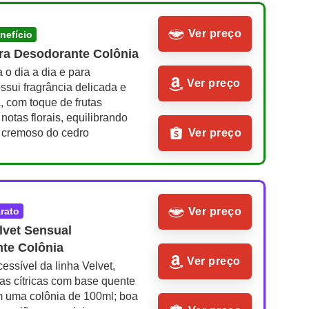
Ver preço
enefício
ra Desodorante Colônia
a o dia a dia e para 
Ver preço
ossui fragrância delicada e 
, com toque de frutas 
notas florais, equilibrando 
 cremoso do cedro
Ver preço
arato
Ver preço
lvet Sensual 
te Colônia
Ver preço
essível da linha Velvet, 
tas cítricas com base quente 
 uma colônia de 100ml; boa 