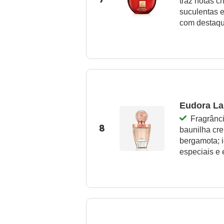
traz notas ch
suculentas e
com destaqu
Eudora La
Fragrânci
8
baunilha cr
bergamota; i
especiais e 