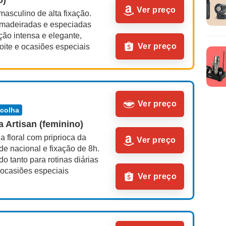
o)
Ver preço
asculino de alta fixação. 
amadeiradas e especiadas 
ão intensa e elegante, 
Ver preço
oite e ocasiões especiais
Ver preço
scolha
 Artisan (feminino)
a floral com priprioca da 
Ver preço
de nacional e fixação de 8h. 
tanto para rotinas diárias 
 ocasiões especiais
Ver preço