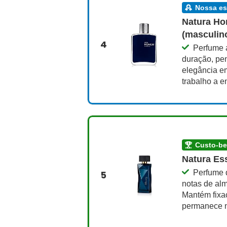
nossa e
Natura H
(masculin
4
Perfume 
duração, pen
elegância e
trabalho a e
custo-b
Natura Es
Perfume 
5
notas de alm
Mantém fixaç
permanece n