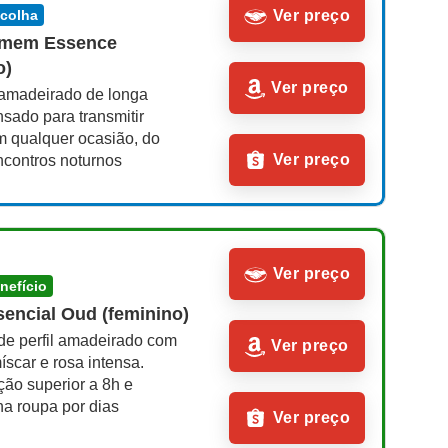
scolha
Ver preço
omem Essence 
o)
Ver preço
amadeirado de longa 
sado para transmitir 
m qualquer ocasião, do 
Ver preço
ncontros noturnos
Ver preço
enefício
sencial Oud (feminino)
de perfil amadeirado com 
Ver preço
íscar e rosa intensa. 
ão superior a 8h e 
a roupa por dias
Ver preço