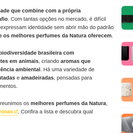
dade que combine com a própria
fio
. Com tantas opções no mercado, é difícil
e expressam identidade sem abrir mão do padrão
e os melhores perfumes da Natura oferecem
.
biodiversidade brasileira com
estes em animais
, criando
aromas que
iência ambiental
. Há uma variedade de
utadas
e
amadeiradas
, pensadas para
omentos.
reunimos os
melhores perfumes da Natura
,
ninas
. Confira a lista e descubra qual