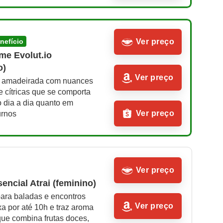
enefício
Ver preço
me Evolut.io 
o)
Ver preço
 amadeirada com nuances 
 cítricas que se comporta 
 dia a dia quanto em 
Ver preço
urnos
Ver preço
encial Atrai (feminino)
para baladas e encontros 
Ver preço
xa por até 10h e traz aroma 
ue combina frutas doces, 