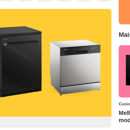
Mai
Cozi
Melh
mod