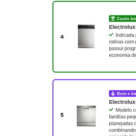
custo-b
Electrolux
Indicada 
4
rotinas com 
possui prog
economia de
bom e b
Electrolux
Modelo c
5
famílias peq
planejadas 
combinando 