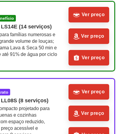
Ver preço
enefício
 LS14E (14 serviços)
para famílias numerosas e 
Ver preço
grande volume de louças; 
rama Lava & Seca 50 min e 
 até 91% de água por ciclo
Ver preço
Ver preço
arato
 LL08S (8 serviços)
ompacto projetado para 
Ver preço
uenas e cozinhas 
com espaço reduzido, 
preço acessível e 