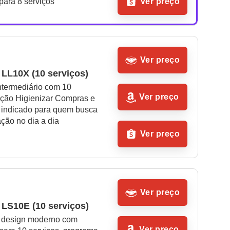
para 8 serviços
Ver preço
Ver preço
 LL10X (10 serviços)
ntermediário com 10 
Ver preço
nção Higienizar Compras e 
 indicado para quem busca 
ção no dia a dia
Ver preço
Ver preço
 LS10E (10 serviços)
design moderno com 
Ver preço