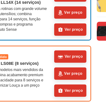
 LL14X (14 serviços)
a rotinas com grande volume 
Ver preço
utensílios; combina 
ara 14 serviços, função 
Compras e programa 
Auto Sense
Ver preço
Ver preço
ndido
 LS08E (8 serviços)
odelos mais vendidos da 
Ver preço
ina acabamento premium 
acidade para 8 serviços e 
enizar Louça a um preço 
Ver preço