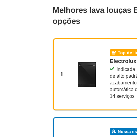
Melhores lava louças 
opções
top de l
Electrolux
Indicada 
1
de alto pad
acabamento e
automática d
14 serviços
nossa e