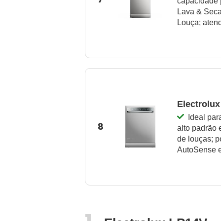
capacidade 
Lava & Seca 
Louça; atend
Electrolux
Ideal par
8
alto padrão 
de louças; p
AutoSense e