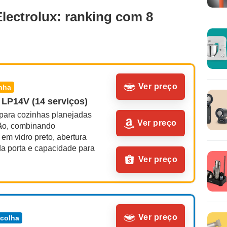
Electrolux: ranking com 8
Ver preço
inha
 LP14V (14 serviços)
para cozinhas planejadas 
Ver preço
rão, combinando 
m vidro preto, abertura 
a porta e capacidade para 
Ver preço
Ver preço
scolha