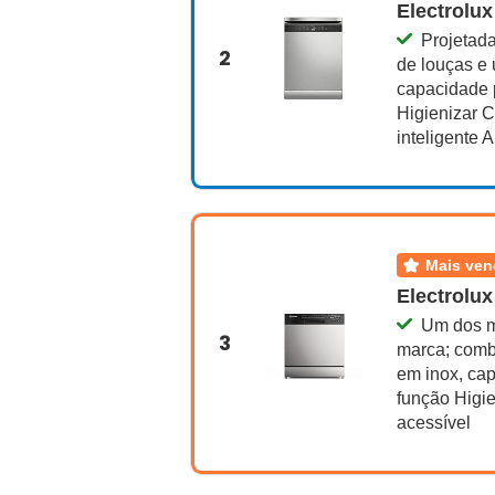
Electrolux
Projetad
2
de louças e 
capacidade p
Higienizar 
inteligente 
mais ve
Electrolux
Um dos m
3
marca; comb
em inox, cap
função Higi
acessível