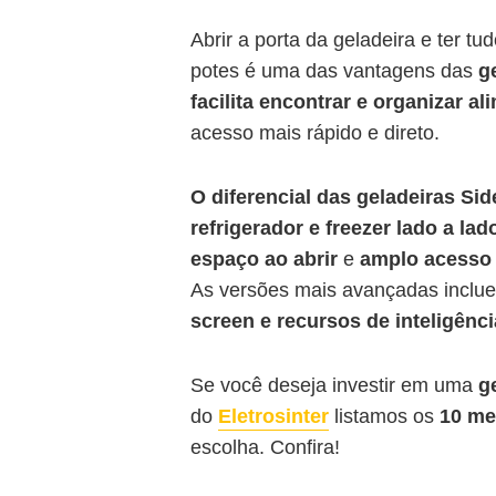
Abrir a porta da geladeira e ter t
potes é uma das vantagens das
g
facilita encontrar e organizar a
acesso mais rápido e direto.
O diferencial das geladeiras Sid
refrigerador e freezer lado a lad
espaço ao abrir
e
amplo acesso 
As versões mais avançadas inclu
screen e recursos de inteligência
Se você deseja investir em uma
g
do
Eletrosinter
listamos os
10 me
escolha. Confira!