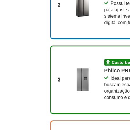
Possui t
2
para ajuste 
sistema Inve
digital com 
custo-b
Philco PRF
Ideal par
3
buscam espa
organização,
consumo e d