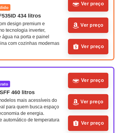
Ver preço
ndido
535ID 434 litros
om design premium e 
Ver preço
o tecnologia inverter, 
 água na porta e painel 
ina com cozinhas modernas
Ver preço
Ver preço
arato
FF 460 litros
odelos mais acessíveis do 
Ver preço
eal para quem busca espaço 
economia de energia. 
e automático de temperatura
Ver preço