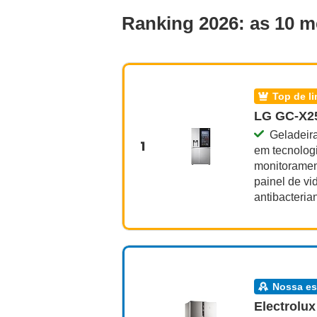
Ranking 2026: as 10 m
top de l
LG GC-X25
Geladeira
1
em tecnologi
monitorament
painel de vid
antibacteria
nossa e
Electrolux 