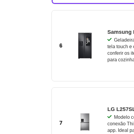
Samsung R
Geladeir
6
tela touch e
conferir os i
para cozinh
LG L257SL
Modelo c
7
conexão Thin
app. Ideal p