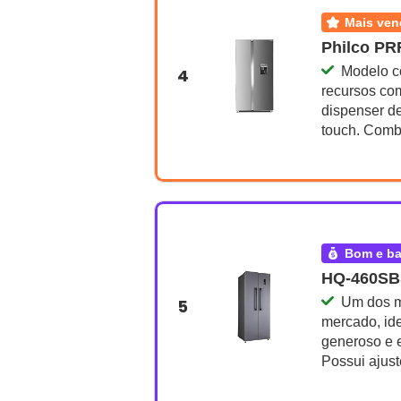
mais ve
Philco PRF
Modelo c
4
recursos com
dispenser de
touch. Comb
bom e b
HQ-460SBS
Um dos m
5
mercado, id
generoso e 
Possui ajust