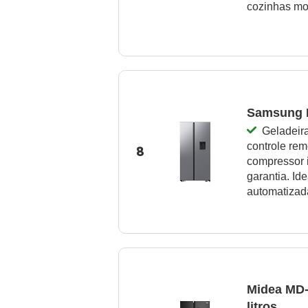
cozinhas m
Samsung R
Geladeir
controle rem
8
compressor 
garantia. Id
automatizad
Midea MD-
litros