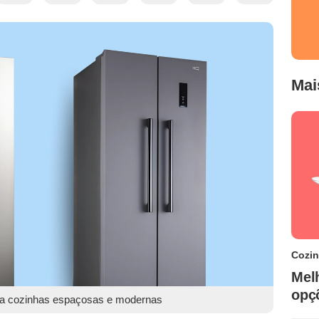
Mai
Cozi
Mel
opç
ara cozinhas espaçosas e modernas