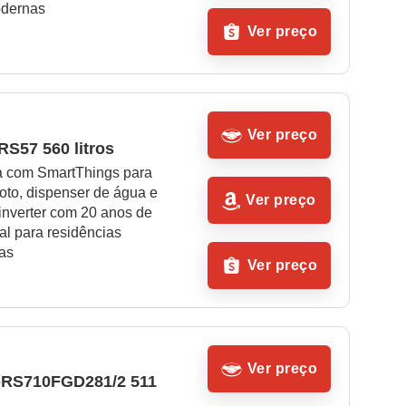
odernas
Ver preço
Ver preço
S57 560 litros
a com SmartThings para 
oto, dispenser de água e 
Ver preço
inverter com 20 anos de 
eal para residências 
as
Ver preço
Ver preço
RS710FGD281/2 511 