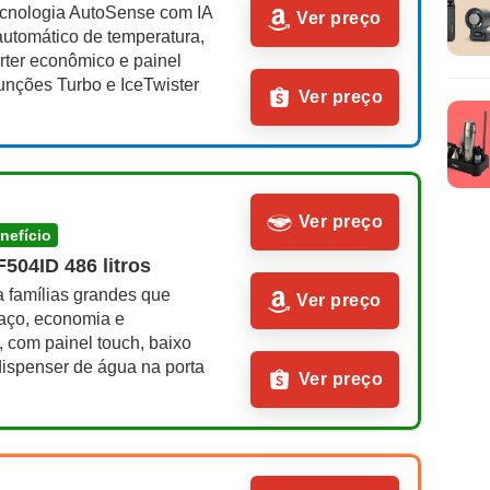
ecnologia AutoSense com IA 
Ver preço
automático de temperatura, 
rter econômico e painel 
funções Turbo e IceTwister
Ver preço
Ver preço
enefício
504ID 486 litros
a famílias grandes que 
Ver preço
ço, economia e 
 com painel touch, baixo 
ispenser de água na porta
Ver preço