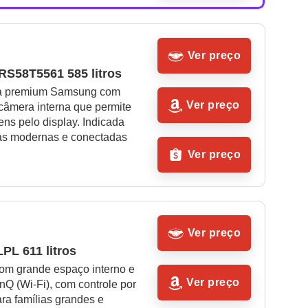
Ver preço
S58T5561 585 litros
a premium Samsung com 
Ver preço
 câmera interna que permite 
tens pelo display. Indicada 
as modernas e conectadas
Ver preço
Ver preço
PL 611 litros
om grande espaço interno e 
Ver preço
Q (Wi-Fi), com controle por 
ara famílias grandes e 