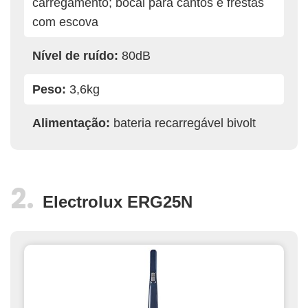
carregamento; bocal para cantos e frestas
com escova
Nível de ruído:
80dB
Peso:
3,6kg
Alimentação:
bateria recarregável bivolt
Electrolux ERG25N