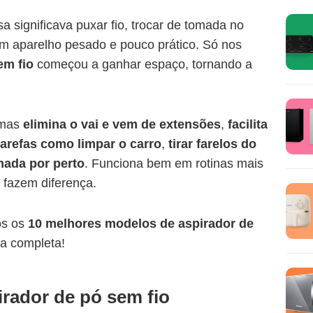
a significava puxar fio, trocar de tomada no
um aparelho pesado e pouco prático. Só nos
em fio
começou a ganhar espaço, tornando a
 mas
elimina o vai e vem de extensões
,
facilita
 tarefas como limpar o carro
,
tirar farelos do
mada por perto
. Funciona bem em rotinas mais
 fazem diferença.
os os
10 melhores modelos de aspirador de
sta completa!
irador de pó sem fio