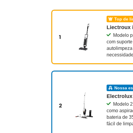
top de l
Liectroux
Modelo pa
1
com suporte 
autolimpeza
necessidade
nossa e
Electrolu
Modelo 2 
2
como aspira
bateria de 3
fácil de limp