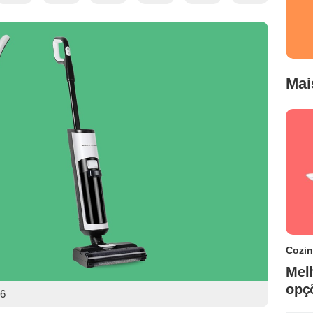
Mai
Cozi
Mel
opç
26