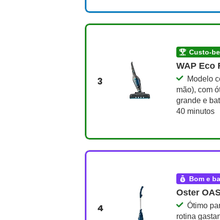
custo-b
WAP Eco 
Modelo co
3
mão), com ót
grande e bat
40 minutos
bom e b
Oster OA
Ótimo par
4
rotina gasta