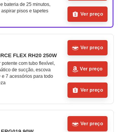
e bateria de 25 minutos, 
 aspirar pisos e tapetes
Ver preço
Ver preço
ORCE FLEX RH20 250W
 potente com tubo flexível, 
Ver preço
ático de sucção, escova 
e 7 acessórios para todo 
eza
Ver preço
Ver preço
x ERG019 90W