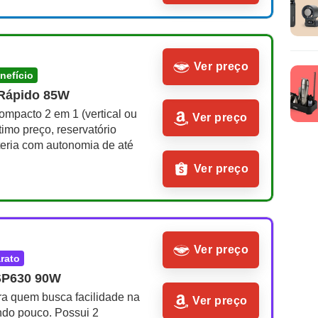
Ver preço
enefício
Rápido 85W
mpacto 2 em 1 (vertical ou 
Ver preço
imo preço, reservatório 
eria com autonomia de até 
Ver preço
Ver preço
arato
SP630 90W
a quem busca facilidade na 
Ver preço
ndo pouco. Possui 2 