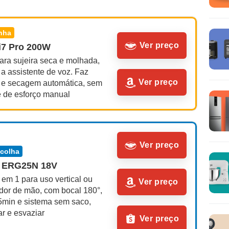
inha
Ver preço
 i7 Pro 200W
ra sujeira seca e molhada, 
a assistente de voz. Faz 
Ver preço
 e secagem automática, sem 
 de esforço manual
Ver preço
scolha
x ERG25N 18V
em 1 para uso vertical ou 
Ver preço
dor de mão, com bocal 180°, 
5min e sistema sem saco, 
ar e esvaziar
Ver preço