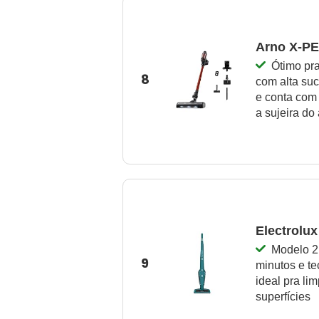
Arno X-P
Ótimo pra
8
com alta su
e conta com
a sujeira do 
Electrolu
Modelo 2 
9
minutos e te
ideal pra lim
superfícies