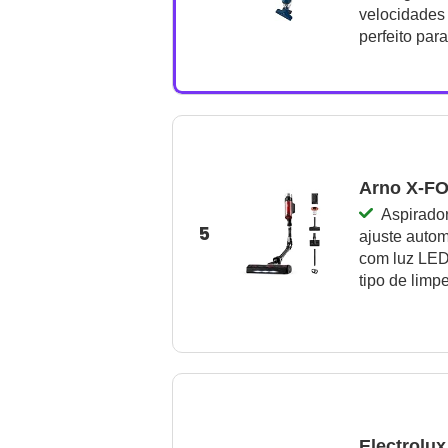
velocidades 
perfeito para
Arno X-F
Aspirador
5
ajuste autom
com luz LED 
tipo de limp
Electrolu