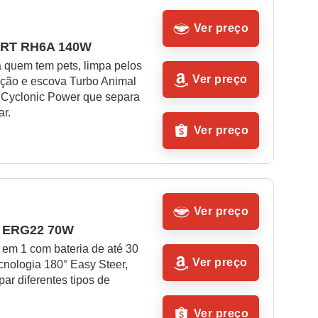
Ver preço
ERT RH6A 140W
 quem tem pets, limpa pelos 
Ver preço
cção e escova Turbo Animal 
 Cyclonic Power que separa 
ar.
Ver preço
Ver preço
x ERG22 70W
em 1 com bateria de até 30 
Ver preço
cnologia 180° Easy Steer, 
par diferentes tipos de 
Ver preço