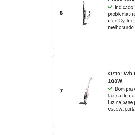
Indicado 
6
problemas res
com Cyclonic
melhorando 
Oster Whi
100W
Bom pra 
7
faxina do dia
luz na base 
escova portá