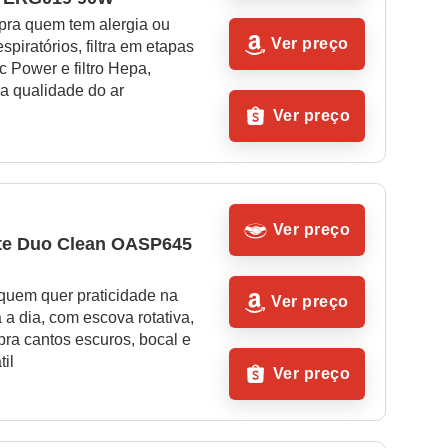
pra quem tem alergia ou 
Ver preço
piratórios, filtra em etapas 
 Power e filtro Hepa, 
a qualidade do ar
Ver preço
Ver preço
te Duo Clean OASP645 
quem quer praticidade na 
Ver preço
 a dia, com escova rotativa, 
pra cantos escuros, bocal e 
til
Ver preço