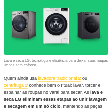
Lava e seca LG: tecnologia e eficiência para deixar suas roupas
limpas sem esforço
Quem ainda usa
lavadora tradicional
ou
centrífuga
conhece bem o ritual: lavar, torcer e
espalhar as roupas no varal para secar. As
lava e
seca LG eliminam essas etapas ao unir lavagem
e secagem em um só ciclo
, mantendo as peças