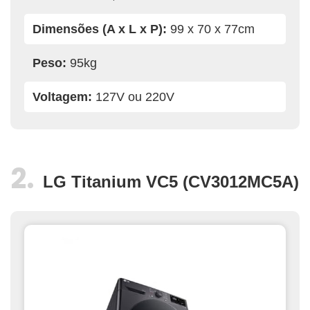
Dimensões (A x L x P):
99 x 70 x 77cm
Peso:
95kg
Voltagem:
127V ou 220V
LG Titanium VC5 (CV3012MC5A)