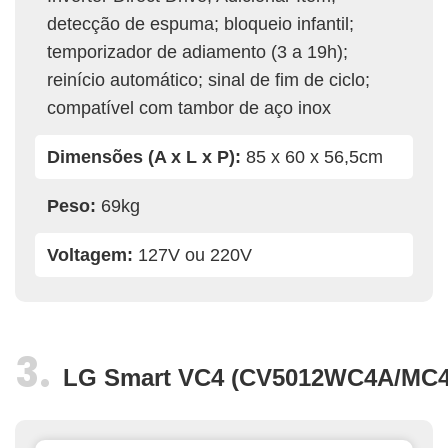
detecção de espuma; bloqueio infantil;
temporizador de adiamento (3 a 19h);
reinício automático; sinal de fim de ciclo;
compatível com tambor de aço inox
Dimensões (A x L x P):
85 x 60 x 56,5cm
Peso:
69kg
Voltagem:
127V ou 220V
LG Smart VC4 (CV5012WC4A/MC4