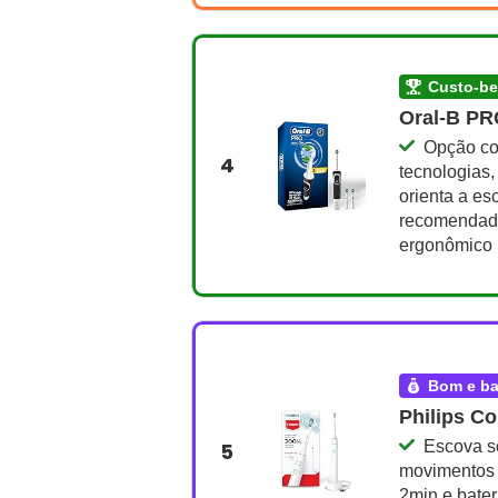
custo-b
Oral-B PR
Opção co
4
tecnologias,
orienta a es
recomendado
ergonômico
bom e b
Philips Co
Escova s
5
movimentos 
2min e bater