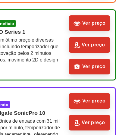
Ver preço
enefício
O Series 1
m ótimo preço e diversas 
Ver preço
 incluindo temporizador que 
covação pelos 2 minutos 
s, movimento 2D e design 
Ver preço
Ver preço
arato
lgate SonicPro 10
ônica de entrada com 31 mil 
Ver preço
por minuto, temporizador de 
ia recarregável, oferecendo 