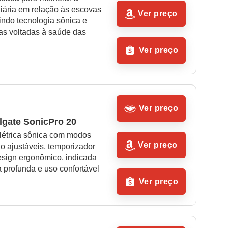
iária em relação às escovas 
Ver preço
ndo tecnologia sônica e 
as voltadas à saúde das 
Ver preço
Ver preço
lgate SonicPro 20
létrica sônica com modos 
Ver preço
 ajustáveis, temporizador 
esign ergonômico, indicada 
 profunda e uso confortável
Ver preço