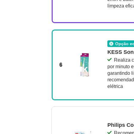
limpeza efic
opção 
KESS Soni
Realiza 
6
por minuto e
garantindo l
recomendada
elétrica
Philips Co
Recomend