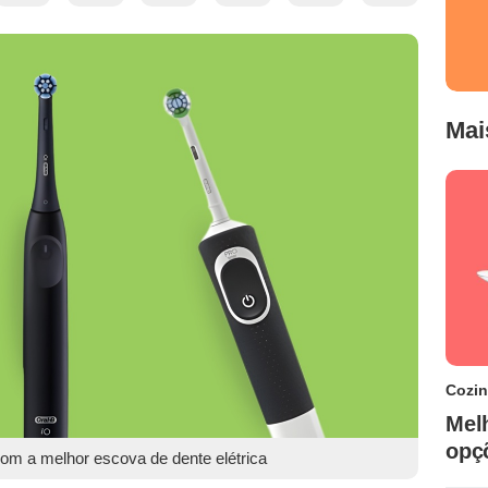
Mai
Cozi
Mel
opç
om a melhor escova de dente elétrica