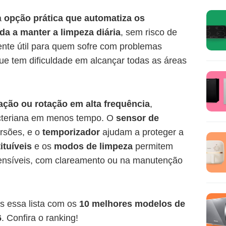
a
opção prática que automatiza os
a a manter a limpeza diária
, sem risco de
nte útil para quem sofre com problemas
ue tem dificuldade em alcançar todas as áreas
ação ou rotação em alta frequência
,
acteriana em menos tempo. O
sensor de
rsões, e o
temporizador
ajudam a proteger a
ituíveis
e os
modos de limpeza
permitem
ensíveis, com clareamento ou na manutenção
s essa lista com os
10 melhores modelos de
6
. Confira o ranking!