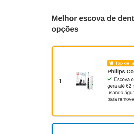
Melhor escova de dent
opções
top de l
Philips Co
Escova c
1
gera até 62 
usando água 
para remove