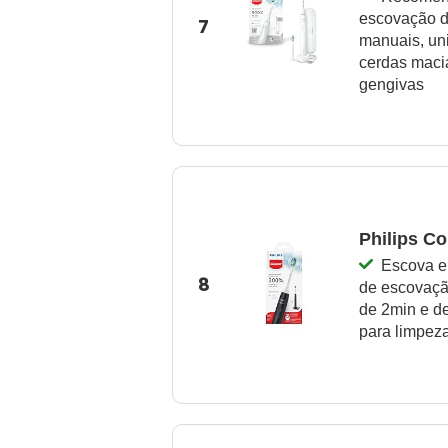
escovação d
7
manuais, uni
cerdas maci
gengivas
Philips Co
Escova e
8
de escovação
de 2min e d
para limpeza