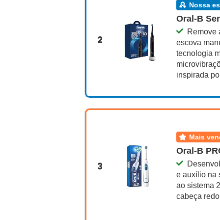
nossa e
Oral-B Ser
Remove a
2
escova manua
tecnologia 
microvibraç
inspirada po
mais ve
Oral-B PR
Desenvol
3
e auxílio na
ao sistema 2
cabeça redo