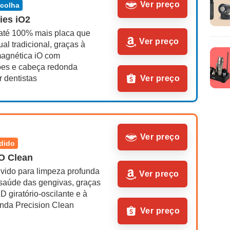
Ver preço
scolha
ies iO2
té 100% mais placa que 
Ver preço
l tradicional, graças à 
magnética iO com 
ões e cabeça redonda 
r dentistas
Ver preço
Ver preço
ndido
O Clean
vido para limpeza profunda 
Ver preço
 saúde das gengivas, graças 
D giratório-oscilante e à 
nda Precision Clean
Ver preço