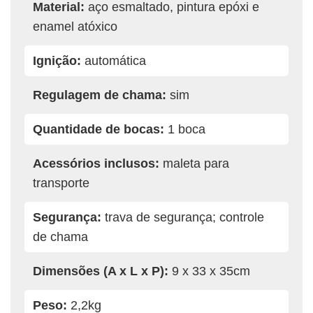
Material:
aço esmaltado, pintura epóxi e
enamel atóxico
Ignição:
automática
Regulagem de chama:
sim
Quantidade de bocas:
1 boca
Acessórios inclusos:
maleta para
transporte
Segurança:
trava de segurança; controle
de chama
Dimensões (A x L x P):
9 x 33 x 35cm
Peso:
2,2kg