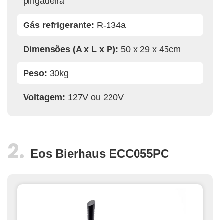
pingadeira
Gás refrigerante:
R-134a
Dimensões (A x L x P):
50 x 29 x 45cm
Peso:
30kg
Voltagem:
127V ou 220V
Eos Bierhaus ECC055PC