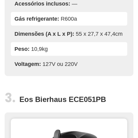
Acessórios inclusos:
—
Gás refrigerante:
R600a
Dimensões (A x L x P):
55 x 27,7 x 47,4cm
Peso:
10,9kg
Voltagem:
127V ou 220V
Eos Bierhaus ECE051PB