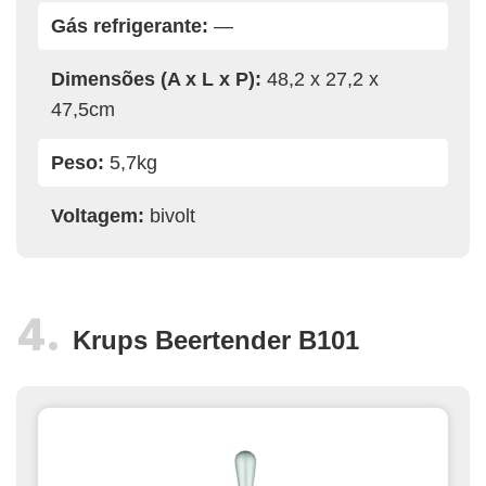
Gás refrigerante:
—
Dimensões (A x L x P):
48,2 x 27,2 x
47,5cm
Peso:
5,7kg
Voltagem:
bivolt
Krups Beertender B101