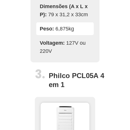
Dimensões (A x L x
P):
79 x 31,2 x 33cm
Peso:
6,875kg
Voltagem:
127V ou
220V
Philco PCL05A 4
em 1